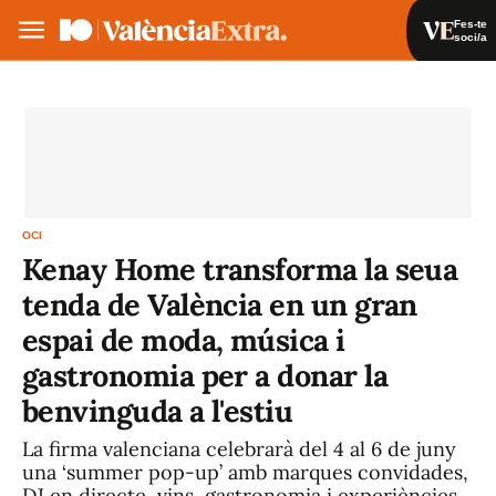
Fes-te
soci/a
Fes-te soci/a
Iniciar sessió
VA
ES
OCI
Kenay Home transforma la seua
tenda de València en un gran
espai de moda, música i
gastronomia per a donar la
benvinguda a l'estiu
La firma valenciana celebrarà del 4 al 6 de juny
una ‘summer pop-up’ amb marques convidades,
DJ en directe, vins, gastronomia i experiències