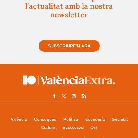
l'actualitat amb la nostra
newsletter
Registra't gratuïtament i et mantindrem informat
sempre de tot el que passa a prop teu
SUBSCRIURE'M ARA
València
Comarques
Política
Economía
Societat
Cultura
Successos
Oci