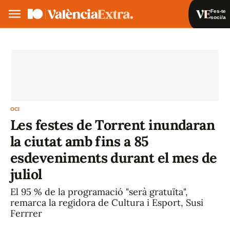
Fes-te
soci/a
Fes-te soci/a
Iniciar sessió
VA
ES
OCI
Les festes de Torrent inundaran
la ciutat amb fins a 85
esdeveniments durant el mes de
juliol
El 95 % de la programació "serà gratuïta",
remarca la regidora de Cultura i Esport, Susi
Ferrrer