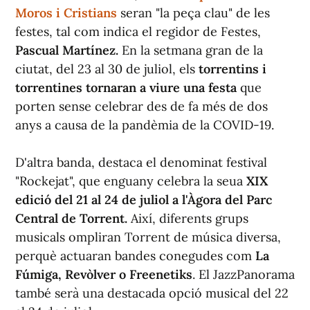
Moros i Cristians
seran "la peça clau" de les
festes, tal com indica el regidor de Festes,
Pascual Martínez.
En la setmana gran de la
ciutat, del 23 al 30 de juliol, els
torrentins i
torrentines tornaran a viure una festa
que
porten sense celebrar des de fa més de dos
anys a causa de la pandèmia de la COVID-19.
D'altra banda, destaca el denominat festival
"Rockejat", que enguany celebra la seua
XIX
edició del 21 al 24 de juliol a l'Àgora del Parc
Central de Torrent.
Així, diferents grups
musicals ompliran Torrent de música diversa,
perquè actuaran bandes conegudes com
La
Fúmiga, Revòlver o Freenetiks
. El JazzPanorama
també serà una destacada opció musical del 22