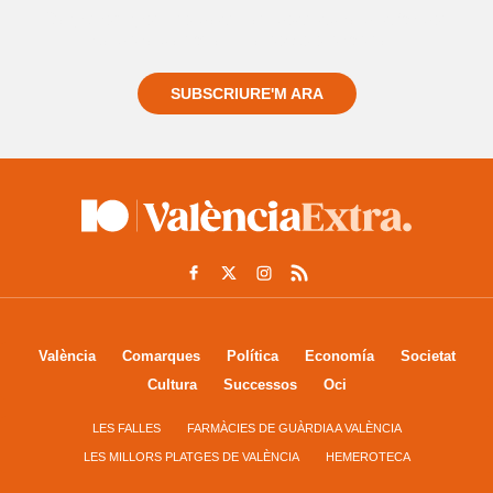
Registra't gratuïtament i et mantindrem informat
sempre de tot el que passa a prop teu
SUBSCRIURE'M ARA
València
Comarques
Política
Economía
Societat
Cultura
Successos
Oci
LES FALLES
FARMÀCIES DE GUÀRDIA A VALÈNCIA
LES MILLORS PLATGES DE VALÈNCIA
HEMEROTECA