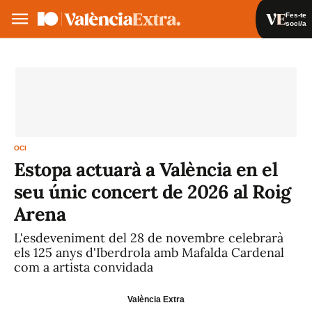
Fes-te
soci/a
Fes-te soci/a
Iniciar sessió
VA
ES
OCI
Estopa actuarà a València en el
seu únic concert de 2026 al Roig
Arena
L'esdeveniment del 28 de novembre celebrarà
els 125 anys d'Iberdrola amb Mafalda Cardenal
com a artista convidada
València Extra