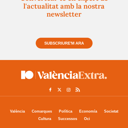
l'actualitat amb la nostra
newsletter
Registra't gratuïtament i et mantindrem informat
sempre de tot el que passa a prop teu
SUBSCRIURE'M ARA
València
Comarques
Política
Economía
Societat
Cultura
Successos
Oci