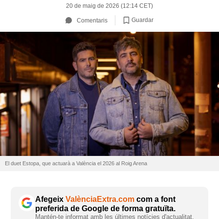
20 de maig de 2026 (12:14 CET)
Guardar
Comentaris
El duet Estopa, que actuarà a València el 2026 al Roig Arena
Afegeix
ValènciaExtra.com
com a font
preferida de Google de forma gratuïta.
Mantén-te informat amb les últimes notícies d'actualitat.