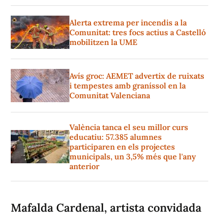
Alerta extrema per incendis a la
Comunitat: tres focs actius a Castelló
mobilitzen la UME
Avís groc: AEMET advertix de ruixats
i tempestes amb graníssol en la
Comunitat Valenciana
València tanca el seu millor curs
educatiu: 57.385 alumnes
participaren en els projectes
municipals, un 3,5% més que l'any
anterior
Mafalda Cardenal, artista convidada