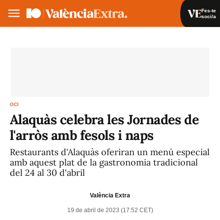
Fes-te
soci/a
Fes-te soci/a
Iniciar sessió
VA
ES
OCI
Alaquàs celebra les Jornades de
l'arròs amb fesols i naps
Restaurants d'Alaquàs oferiran un menú especial
amb aquest plat de la gastronomia tradicional
del 24 al 30 d'abril
València Extra
19 de abril de 2023 (17:52 CET)