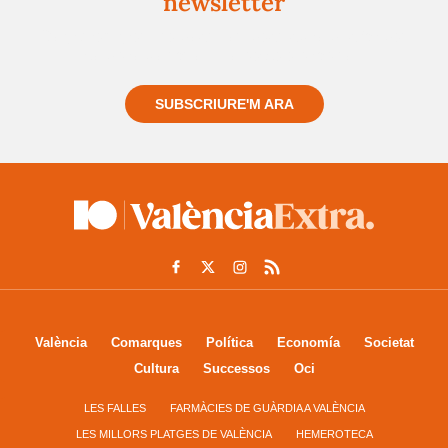
newsletter
Registra't gratuïtament i et mantindrem informat
sempre de tot el que passa a prop teu
SUBSCRIURE'M ARA
València
Comarques
Política
Economía
Societat
Cultura
Successos
Oci
LES FALLES
FARMÀCIES DE GUÀRDIA A VALÈNCIA
LES MILLORS PLATGES DE VALÈNCIA
HEMEROTECA