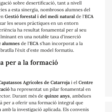
igació sobre desertificació, tant a nivell
ies a esta sinergia, nombrosos alumnes del
 en
Gestió forestal i del medi natural
de l'
ECA
tzar les seues pràctiques en un entorn
eriència ha resultat fonamental per al seu
lminant en una notable taxa d'inserció
c alumnes
de l'
ECA
s'han incorporat a la
ubratlla l'èxit d'este model formatiu.
a per a la formació
Capatassos Agrícoles de Catarroja
i el
Centre
cació
ha representat un pilar fonamental en
 sector. Durant més de
quinze anys
, ambdues
mà per a oferir una formació integral que
 amb la investigació aplicada. Els convenis