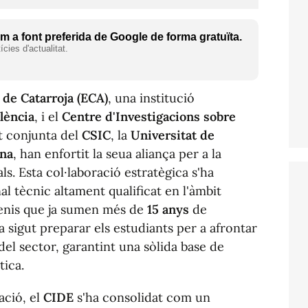
 a font preferida de Google de forma gratuïta.
cies d'actualitat.
 de Catarroja (ECA)
, una institució
lència
, i el
Centre d'Investigacions sobre
at conjunta del
CSIC
, la
Universitat de
ana
, han enfortit la seua aliança per a la
ls. Esta col·laboració estratègica s'ha
l tècnic altament qualificat en l'àmbit
venis que ja sumen més de
15 anys
de
ha sigut preparar els estudiants per a afrontar
 del sector, garantint una sòlida base de
tica.
lació, el
CIDE
s'ha consolidat com un