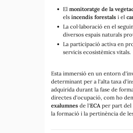
El
monitoratge de la vegeta
els
incendis forestals
i el
ca
La col·laboració en el segu
diversos espais naturals pro
La participació activa en p
servicis ecosistèmics vitals.
Esta immersió en un entorn d'inv
determinant per a l'alta taxa d'in
adquirida durant la fase de form
directes d'ocupació, com ho dem
exalumnes
de l'
ECA
per part del
la formació i la pertinència de l