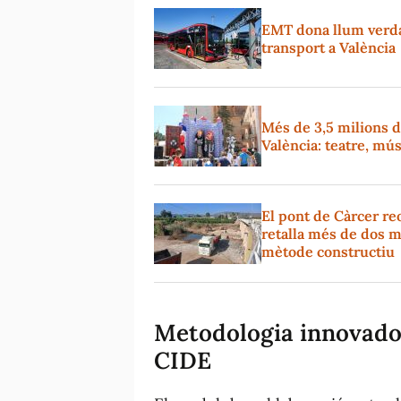
EMT dona llum verda 
transport a València
Més de 3,5 milions d
València: teatre, mús
El pont de Càrcer reo
retalla més de dos m
mètode constructiu
Metodologia innovadora
CIDE