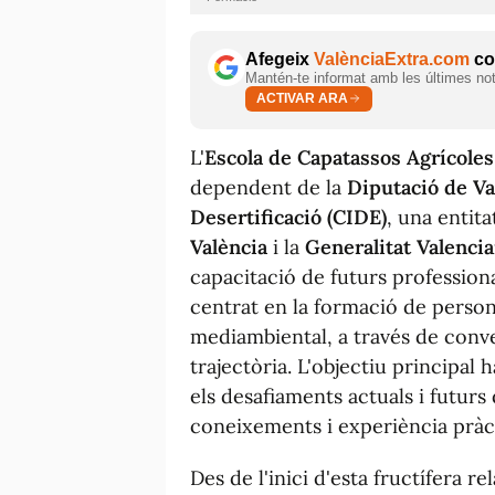
Afegeix
ValènciaExtra.com
com
Mantén-te informat amb les últimes notí
ACTIVAR ARA
L'
Escola de Capatassos Agrícoles
dependent de la
Diputació de Va
Desertificació (CIDE)
, una entit
València
i la
Generalitat Valenci
capacitació de futurs professiona
centrat en la formació de persona
mediambiental, a través de con
trajectòria. L'objectiu principal 
els desafiaments actuals i futurs
coneixements i experiència pràc
Des de l'inici d'esta fructífera re