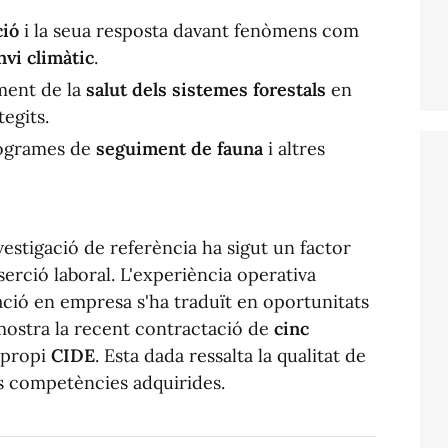
ció
i la seua resposta davant fenòmens com
nvi climàtic
.
iment de la
salut dels sistemes forestals
en
tegits.
rogrames de
seguiment de fauna
i altres
estigació de referència ha sigut un factor
serció laboral. L'experiència operativa
ació en empresa s'ha traduït en oportunitats
ostra la recent contractació de
cinc
 propi
CIDE
. Esta dada ressalta la qualitat de
es competències adquirides.