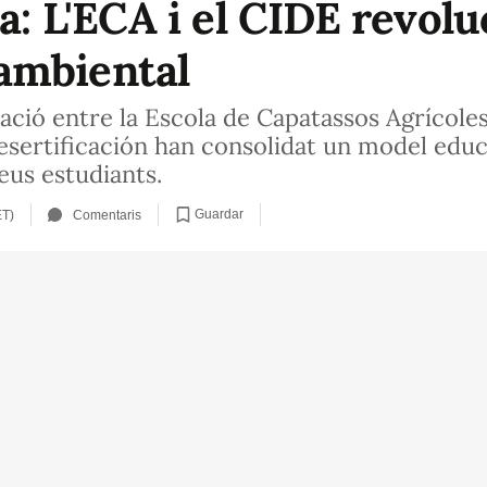
ça: L'ECA i el CIDE revolu
ambiental
ació entre la Escola de Capatassos Agrícoles
esertificación han consolidat un model educa
seus estudiants.
Guardar
ET)
Comentaris