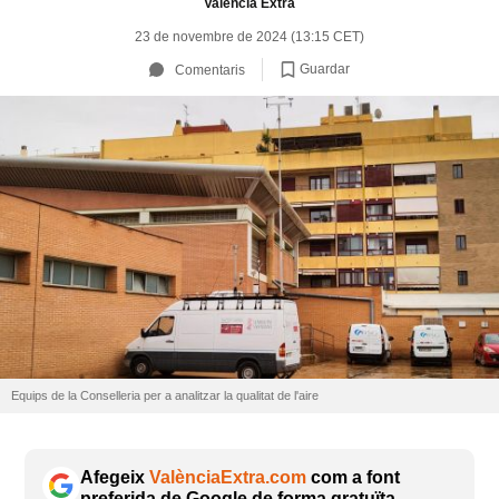
València Extra
23 de novembre de 2024 (13:15 CET)
Guardar
Comentaris
Equips de la Conselleria per a analitzar la qualitat de l'aire
Afegeix
ValènciaExtra.com
com a font
preferida de Google de forma gratuïta.