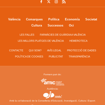
València
Comarques
Política
Economía
Societat
Cultura
Successos
Oci
LES FALLES
FARMÀCIES DE GUÀRDIA A VALÈNCIA
LES MILLORS PLATGES DE VALÈNCIA
HEMEROTECA
CONTACTE
QUI SOM?
AVÍS LEGAL
PROTECCIÓ DE DADES
POLÍTICA DE COOKIES
PUBLICITAT
TRANSPARÈNCIA
Formem part de:
Audiència:
Amb la col·laboració de la Conselleria d’Educació, Investigació, Cultura i Esport: