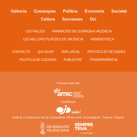
València
Comarques
Política
Economía
Societat
Cultura
Successos
Oci
LES FALLES
FARMÀCIES DE GUÀRDIA A VALÈNCIA
LES MILLORS PLATGES DE VALÈNCIA
HEMEROTECA
CONTACTE
QUI SOM?
AVÍS LEGAL
PROTECCIÓ DE DADES
POLÍTICA DE COOKIES
PUBLICITAT
TRANSPARÈNCIA
Formem part de:
Audiència:
Amb la col·laboració de la Conselleria d’Educació, Investigació, Cultura i Esport: