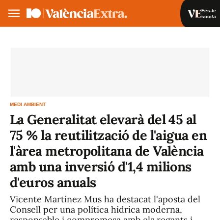
Fes-te
soci/a
Fes-te soci/a
Iniciar sessió
VA
ES
MEDI AMBIENT
La Generalitat elevarà del 45 al
75 % la reutilització de l'aigua en
l'àrea metropolitana de València
amb una inversió d'1,4 milions
d'euros anuals
Vicente Martínez Mus ha destacat l'aposta del
Consell per una política hídrica moderna,
responsable i compromesa amb els regants i