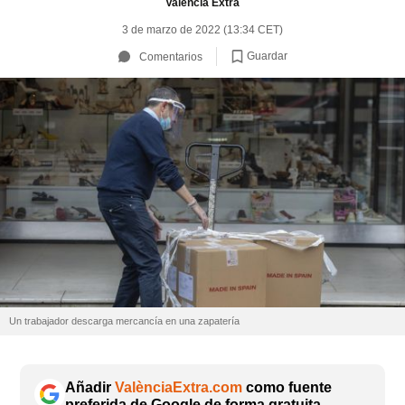
València Extra
3 de marzo de 2022 (13:34 CET)
Guardar
Comentarios
Un trabajador descarga mercancía en una zapatería
Añadir
ValènciaExtra.com
como fuente
preferida de Google de forma gratuita.