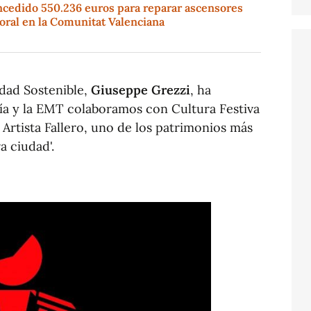
ncedido 550.236 euros para reparar ascensores
oral en la Comunitat Valenciana
idad Sostenible,
Giuseppe Grezzi
, ha
lía y la EMT colaboramos con Cultura Festiva
 Artista Fallero, uno de los patrimonios más
 ciudad'.