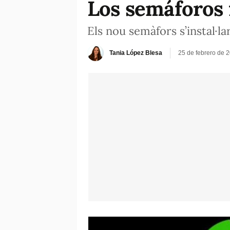
Los semáforos f
Els nou semàfors s’instal·lar
Tania López Blesa
25 de febrero de 