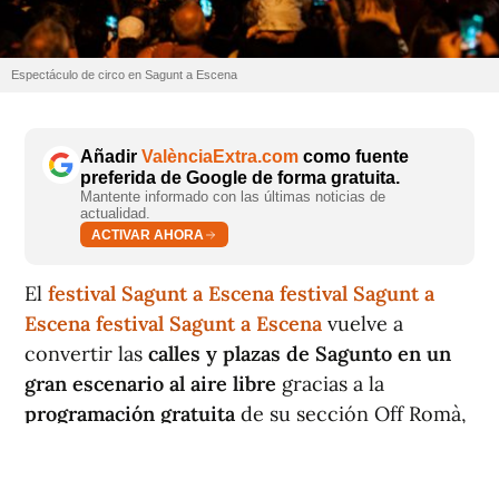
Espectáculo de circo en Sagunt a Escena
Añadir
ValènciaExtra.com
como fuente
preferida de Google de forma gratuita.
Mantente informado con las últimas noticias de
actualidad.
ACTIVAR AHORA
El
festival Sagunt a Escena
festival Sagunt a
Escena
festival Sagunt a Escena
vuelve a
convertir las
calles y plazas de Sagunto en un
gran escenario al aire libre
gracias a la
programación gratuita
de su sección Off Romà,
una propuesta pensada para acercar las artes
escénicas a todos los públicos sin necesidad de