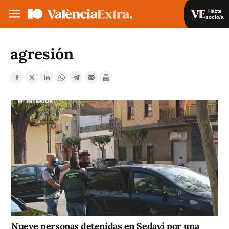
Hazte
socio/a
Hazte socio/a
Iniciar sesión
agresión
VA
ES
Nueve personas detenidas en Sedaví por una