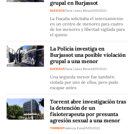
grupal en Burjassot
SUCESOS
Tania López Blesa
20/05/2022
La Fiscalía solicitaba el internamiento
en un centro de menores para cuatro
de los menores y libertad vigilada para
el quinto
La Policía investiga en
Burjassot una posible violación
grupal a una menor
SUCESOS
Tania López Blesa
18/05/2022
Una segunda menor fue también
violada por uno de ellos, pero pudo
escapar antes
Torrent abre investigación tras
la detención de un
fisioterapeuta por presunta
agresión sexual a una menor
TORRENT
València Extra
05/05/2022