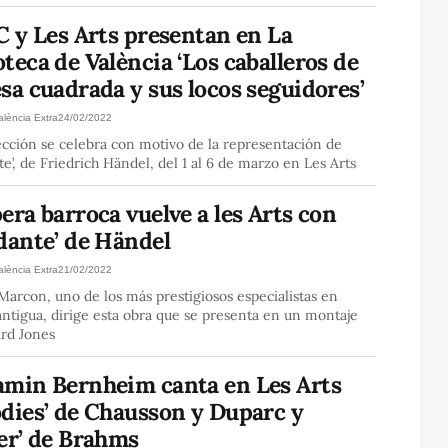
C y Les Arts presentan en La
teca de València ‘Los caballeros de
sa cuadrada y sus locos seguidores’
alència Extra
24/02/2022
cción se celebra con motivo de la representación de
te’, de Friedrich Händel, del 1 al 6 de marzo en Les Arts
era barroca vuelve a les Arts con
dante’ de Händel
alència Extra
21/02/2022
arcon, uno de los más prestigiosos especialistas en
ntigua, dirige esta obra que se presenta en un montaje
ard Jones
amin Bernheim canta en Les Arts
odies’ de Chausson y Duparc y
er’ de Brahms