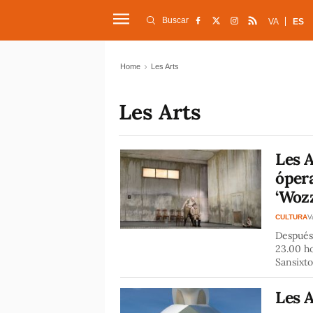
Buscar
VA
ES
Home
Les Arts
Les Arts
Les A
ópera
‘Woz
CULTURA
V
Después 
23.00 ho
Sansixt
Les A