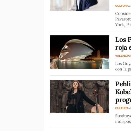
CULTURA
V
Consider
Pavarott
York, Pa
Los 
roja 
VALENCIA
Los Goya
con la p
Pehli
Kobe
prog
CULTURA
V
Sustitu
indispos