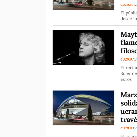
CULTURA
V
El públi
desde lo
Mayt
flame
filos
CULTURA
V
El recit
Soler de
euros
Marz
solid
ucra
travé
CULTURA
V
El conci