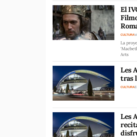
El IV
Filmo
Roma
CULTURA
V
La proye
‘Macbeth
Arts
Les A
tras 
CULTURA
E
Les A
recit
disfr