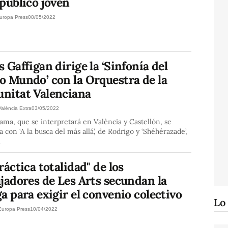
público joven
uropa Press
08/05/2022
 Gaffigan dirige la ‘Sinfonía del
o Mundo’ con la Orquestra de la
nitat Valenciana
València Extra
03/05/2022
ama, que se interpretará en València y Castellón, se
 con ‘A la busca del más allá’, de Rodrigo y ‘Shéhérazade’,
l
ráctica totalidad" de los
jadores de Les Arts secundan la
a para exigir el convenio colectivo
Lo
Europa Press
10/04/2022