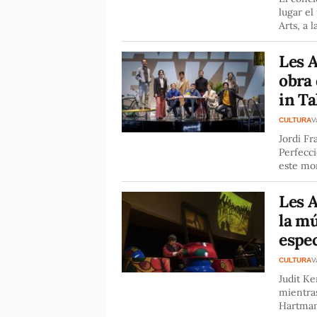
lugar el
Arts, a 
Les A
obra
in Ta
CULTURA
V
Jordi Fr
Perfecc
este mo
Les A
la m
espec
CULTURA
V
Judit Ke
mientras
Hartman