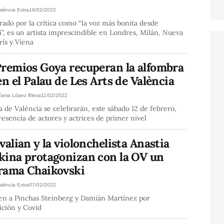
alència Extra
16/02/2022
ado por la crítica como “la voz más bonita desde
i”, es un artista imprescindible en Londres, Milán, Nueva
rís y Viena
Premios Goya recuperan la alfombra
en el Palau de Les Arts de València
Tania López Blesa
11/02/2022
 de València se celebrarán, este sábado 12 de febrero,
resencia de actores y actrices de primer nivel
valian y la violonchelista Anastia
kina protagonizan con la OV un
rama Chaikovski
alència Extra
07/02/2022
yen a Pinchas Steinberg y Damián Martínez por
ición y Covid