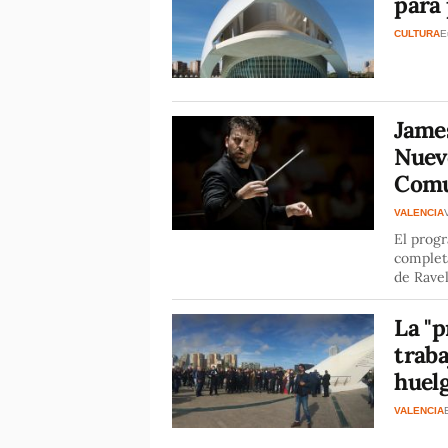
para 
CULTURA
E
James
Nuev
Comu
VALENCIA
El progr
completa
de Rave
La "p
traba
huelg
VALENCIA