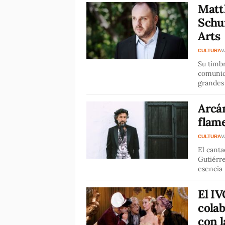
Matth
Schu
Arts
CULTURA
V
Su timbr
comunic
grandes 
Arcá
flam
CULTURA
V
El canta
Gutiérre
esencia
El IV
colab
con l