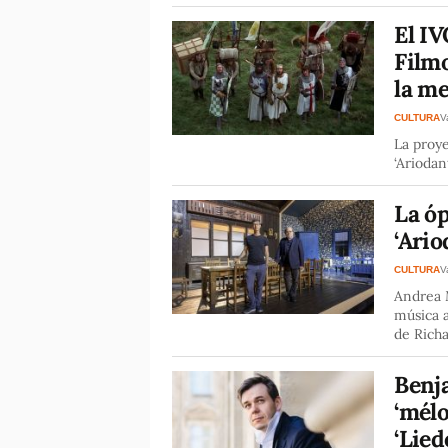
El IV
Filmo
la me
CULTURA
V
La proye
‘Ariodan
La óp
‘Ario
CULTURA
V
Andrea M
música a
de Rich
Benj
‘mél
‘Lied