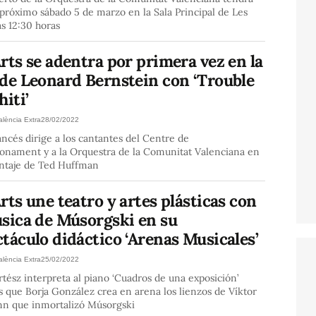
 próximo sábado 5 de marzo en la Sala Principal de Les
las 12:30 horas
rts se adentra por primera vez en la
 de Leonard Bernstein con ‘Trouble
hiti’
alència Extra
28/02/2022
ancés dirige a los cantantes del Centre de
ionament y a la Orquestra de la Comunitat Valenciana en
ntaje de Ted Huffman
rts une teatro y artes plásticas con
úsica de Músorgski en su
táculo didáctico ‘Arenas Musicales’
alència Extra
25/02/2022
rtész interpreta al piano ‘Cuadros de una exposición’
 que Borja González crea en arena los lienzos de Víktor
n que inmortalizó Músorgski