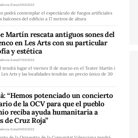
alència Extra
10/03/2022
co podrá contemplar el espectáculo de fuegos artificiales
s balcones del edificio a 17 metros de altura
e Martín rescata antiguos sones del
nco en Les Arts con su particular
ofía y estética
alència Extra
07/03/2022
al tendrá lugar el viernes 11 de marzo en el Teatre Martín i
 Les Arts y las localidades tendrán un precio único de 30
à: “Hemos potenciado un concierto
ario de la OCV para que el pueblo
nio reciba ayuda humanitaria a
s de Cruz Roja”
alència Extra
03/03/2022
erto de la Orquestra de la Comunitat Valenciana tendrá