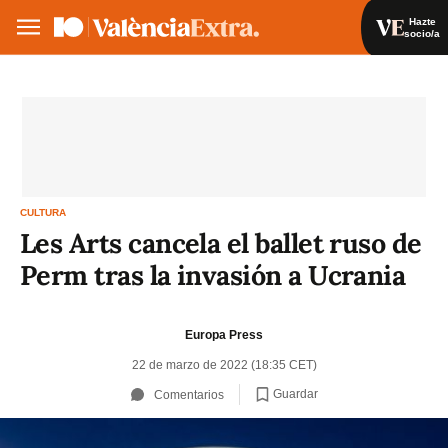
Hazte
socio/a
Hazte socio/a
Iniciar sesión
VA
ES
CULTURA
Les Arts cancela el ballet ruso de
Perm tras la invasión a Ucrania
Europa Press
22 de marzo de 2022 (18:35 CET)
Guardar
Comentarios