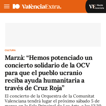
Hazte
socio/a
Hazte socio/a
Iniciar sesión
VA
ES
CULTURA
Marzà: “Hemos potenciado un
concierto solidario de la OCV
para que el pueblo ucranio
reciba ayuda humanitaria a
través de Cruz Roja”
El concierto de la Orquestra de la Comunitat
Valenciana tendrá lugar el próximo sábado 5 de
marzo en la Sala Principal de Les Arts, a las 12:30