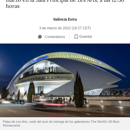
horas
València Extra
3 de marzo de 2022 (16:27 CET)
Guardar
Comentarios
Palau de Les Arts, sede del acto de entrega de los galardones The World's 50 Best
Restaurants