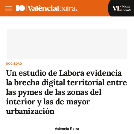
Hazte
socio/a
Hazte socio/a
Iniciar sesión
VA
ES
SOCIEDAD
Un estudio de Labora evidencia
la brecha digital territorial entre
las pymes de las zonas del
interior y las de mayor
urbanización
València Extra