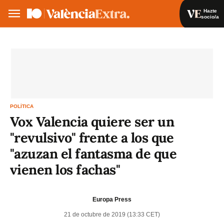
Hazte
socio/a
Hazte socio/a
Iniciar sesión
VA
ES
POLÍTICA
Vox Valencia quiere ser un
"revulsivo" frente a los que
"azuzan el fantasma de que
vienen los fachas"
Europa Press
21 de octubre de 2019 (13:33 CET)