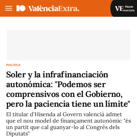
Hazte
socio/a
Hazte socio/a
Iniciar sesión
VA
ES
POLÍTICA
Soler y la infrafinanciación
autonómica: "Podemos ser
comprensivos con el Gobierno,
pero la paciencia tiene un límite"
El titular d'Hisenda al Govern valencià admet
que el nou model de finançament autonòmic "és
un partit que cal guanyar-lo al Congrés dels
Diputats"