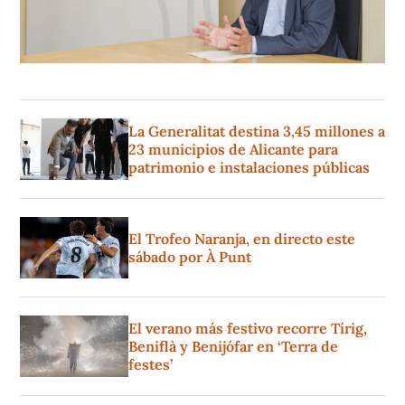
La Generalitat destina 3,45 millones a
23 municipios de Alicante para
patrimonio e instalaciones públicas
El Trofeo Naranja, en directo este
sábado por À Punt
El verano más festivo recorre Tírig,
Beniflà y Benijófar en ‘Terra de
festes’