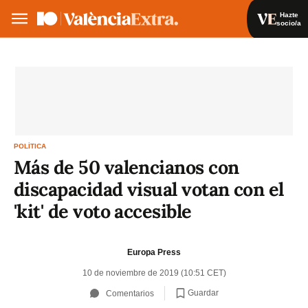
Hazte
socio/a
Hazte socio/a
Iniciar sesión
VA
ES
POLÍTICA
Más de 50 valencianos con
discapacidad visual votan con el
'kit' de voto accesible
Europa Press
10 de noviembre de 2019 (10:51 CET)
Guardar
Comentarios