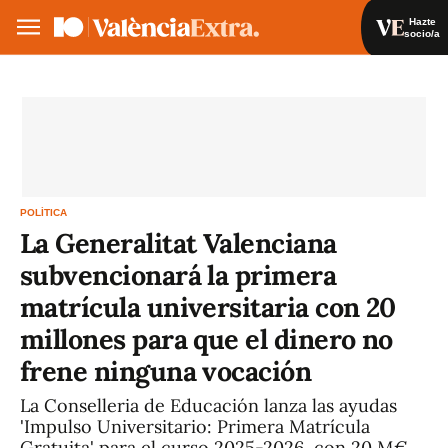
Hazte
socio/a
Hazte socio/a
Iniciar sesión
ES
POLÍTICA
La Generalitat Valenciana
subvencionará la primera
matrícula universitaria con 20
millones para que el dinero no
frene ninguna vocación
La Conselleria de Educación lanza las ayudas
'Impulso Universitario: Primera Matrícula
Gratuita' para el curso 2025-2026, con 20 M€