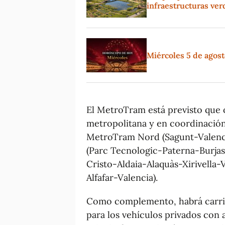
infraestructuras ve
Miércoles 5 de agosto
El MetroTram está previsto que o
metropolitana y en coordinación
MetroTram Nord (Sagunt-Valenc
(Parc Tecnologic-Paterna-Burjas
Cristo-Aldaia-Alaquàs-Xirivella-
Alfafar-Valencia).
Como complemento, habrá carrile
para los vehículos privados con 