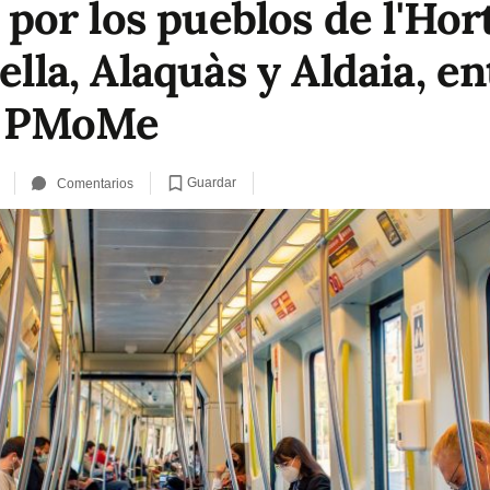
or los pueblos de l'Hort
ella, Alaquàs y Aldaia, en
l PMoMe
Guardar
Comentarios