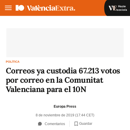
Hazte
socio/a
Hazte socio/a
Iniciar sesión
VA
ES
POLÍTICA
Correos ya custodia 67.213 votos
por correo en la Comunitat
Valenciana para el 10N
Europa Press
8 de noviembre de 2019 (17:44 CET)
Guardar
Comentarios