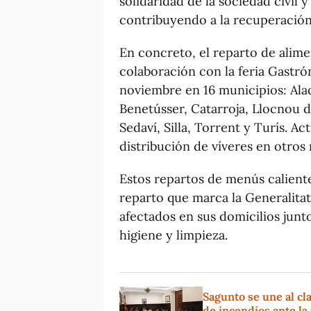
solidaridad de la sociedad civil y
contribuyendo a la recuperación 
En concreto, el reparto de alim
colaboración con la feria Gastr
noviembre en 16 municipios: Alaqu
Benetússer, Catarroja, Llocnou d
Sedaví, Silla, Torrent y Turís. 
distribución de víveres en otros
Estos repartos de menús calient
reparto que marca la Generalitat,
afectados en sus domicilios junt
higiene y limpieza.
Sagunto se une al cl
de incendios ante la 