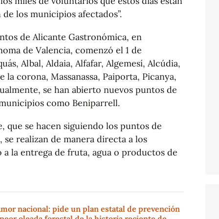
 los miles de voluntarios que estos días están
de los municipios afectados”.
entos de Alicante Gastronómica, en
ónoma de Valencia, comenzó el 1 de
ás, Albal, Aldaia, Alfafar, Algemesí, Alcúdia,
e la corona, Massanassa, Paiporta, Picanya,
Actualmente, se han abierto nuevos puntos de
 municipios como Beniparrell.
e, que se hacen siguiendo los puntos de
 se realizan de manera directa a los
o a la entrega de fruta, agua o productos de
amor nacional: pide un plan estatal de prevención
peor oleada forestal de la historia reciente de