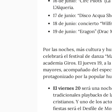
16 de junio: “Circ Pilots” (La 
L’Alqueria.
17 de junio: “Disco Acqua Sh
18 de junio: concierto “Wilf
19 de junio: “Eragon” (Drac
Por las noches, más cultura y hum
celebrará el festival de danza “M
academia Giros. El jueves 19, a l
mayores, acompañado del espect
protagonizado por la popular hu
El viernes 20
será una noche 
tradicionales playbacks de la
cristianos. Y uno de los ac
fiestas será el Desfile de M