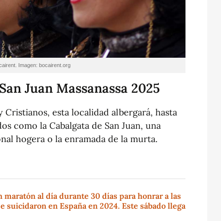
cairent. Imagen: bocairent.org
 San Juan Massanassa 2025
Cristianos, esta localidad albergará, hasta
ados como la Cabalgata de San Juan, una
ional hogera o la enramada de la murta.
maratón al día durante 30 días para honrar a las
e suicidaron en España en 2024. Este sábado llega