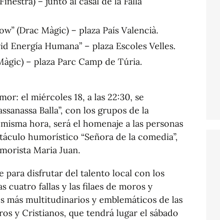
Finestra) – junto al casal de la Falla
ow” (Drac Màgic) – plaza País Valencià.
rid Energía Humana” – plaza Escoles Velles.
 Màgic) – plaza Parc Camp de Túria.
or: el miércoles 18, a las 22:30, se
assanassa Balla”, con los grupos de la
a misma hora, será el homenaje a las personas
áculo humorístico “Señora de la comedia”,
morista Maria Juan.
para disfrutar del talento local con los
s cuatro fallas y las filaes de moros y
tos más multitudinarios y emblemáticos de las
oros y Cristianos, que tendrá lugar el sábado