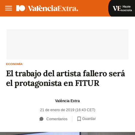
Hazte
socio/a
Hazte socio/a
Iniciar sesión
VA
ES
ECONOMÍA
El trabajo del artista fallero será
el protagonista en FITUR
València Extra
21 de enero de 2019 (16:43 CET)
Guardar
Comentarios