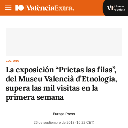
Hazte
socio/a
Hazte socio/a
Iniciar sesión
VA
ES
CULTURA
La exposición “Prietas las filas”,
del Museu Valencià d’Etnologia,
supera las mil visitas en la
primera semana
Europa Press
26 de septiembre de 2018 (16:22 CET)