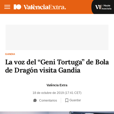
Hazte
socio/a
Hazte socio/a
Iniciar sesión
VA
ES
GANDIA
La voz del “Geni Tortuga” de Bola
de Dragón visita Gandia
València Extra
18 de octubre de 2019 (17:41 CET)
Guardar
Comentarios