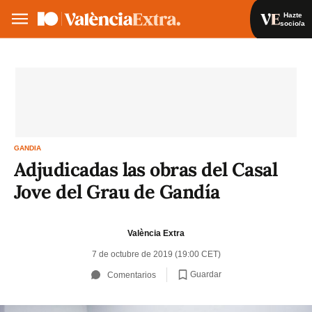
Hazte
socio/a
Hazte socio/a
Iniciar sesión
VA
ES
GANDIA
Adjudicadas las obras del Casal
Jove del Grau de Gandía
València Extra
7 de octubre de 2019 (19:00 CET)
Guardar
Comentarios