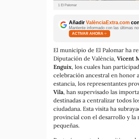
1 El Palomar
Añadir
ValènciaExtra.com
com
Mantente informado con las últimas not
ACTIVAR AHORA
El municipio de El Palomar ha rec
Diputación de València,
Vicent
Enguix
, los cuales han participa
celebración ancestral en honor 
estancia, los representantes pro
Vila
, han supervisado las import
destinadas a centralizar todos lo
ciudadana. Esta visita ha subray
provincial con el desarrollo y l
pequeñas.