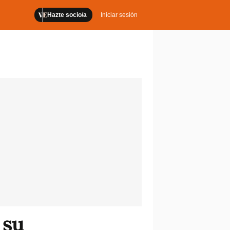
Hazte socio/a
Iniciar sesión
 su