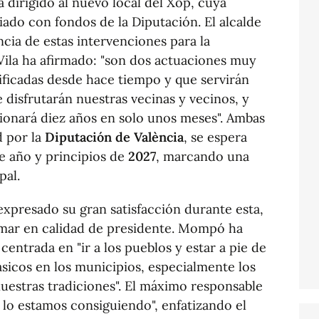
a dirigido al nuevo local del Xop, cuya
ado con fondos de la Diputación. El alcalde
cia de estas intervenciones para la
 Vila ha afirmado: "son dos actuaciones muy
ificadas desde hace tiempo y que servirán
e disfrutarán nuestras vecinas y vecinos, y
cionará diez años en solo unos meses". Ambas
d por la
Diputación de València
, se espera
te año y principios de
2027
, marcando una
pal.
xpresado su gran satisfacción durante esta,
alomar en calidad de presidente. Mompó ha
 centrada en "ir a los pueblos y estar a pie de
ásicos en los municipios, especialmente los
uestras tradiciones". El máximo responsable
 lo estamos consiguiendo", enfatizando el