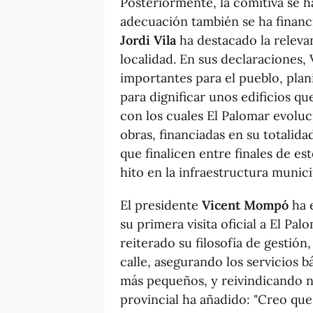
Posteriormente, la comitiva se h
adecuación también se ha financi
Jordi Vila
ha destacado la relevan
localidad. En sus declaraciones,
importantes para el pueblo, plan
para dignificar unos edificios qu
con los cuales El Palomar evolu
obras, financiadas en su totalida
que finalicen entre finales de es
hito en la infraestructura munici
El presidente
Vicent Mompó
ha e
su primera visita oficial a El P
reiterado su filosofía de gestión,
calle, asegurando los servicios b
más pequeños, y reivindicando n
provincial ha añadido: "Creo que