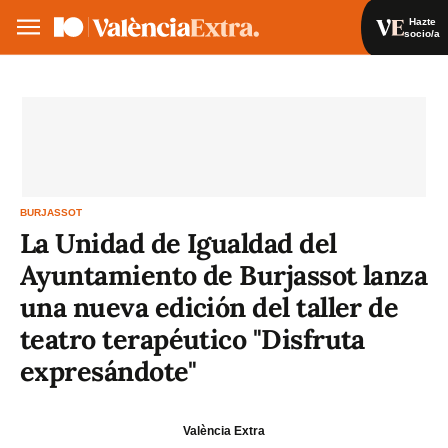
Hazte
socio/a
Hazte socio/a
Iniciar sesión
VA
ES
BURJASSOT
La Unidad de Igualdad del
Ayuntamiento de Burjassot lanza
una nueva edición del taller de
teatro terapéutico "Disfruta
expresándote"
València Extra