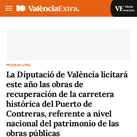
Hazte
socio/a
Hazte socio/a
Iniciar sesión
VA
ES
REQUENA-UTIEL
La Diputació de València licitará
este año las obras de
recuperación de la carretera
histórica del Puerto de
Contreras, referente a nivel
nacional del patrimonio de las
obras públicas