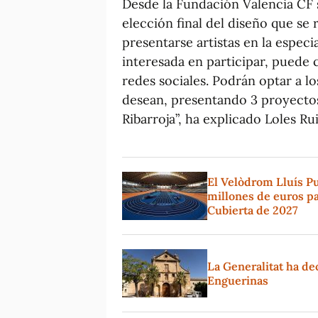
Desde la Fundación Valencia CF
elección final del diseño que se 
presentarse artistas en la espec
interesada en participar, puede 
redes sociales. Podrán optar a lo
desean, presentando 3 proyectos
Ribarroja”, ha explicado Loles Ru
El Velòdrom Lluís Pui
millones de euros pa
Cubierta de 2027
La Generalitat ha dec
Enguerinas