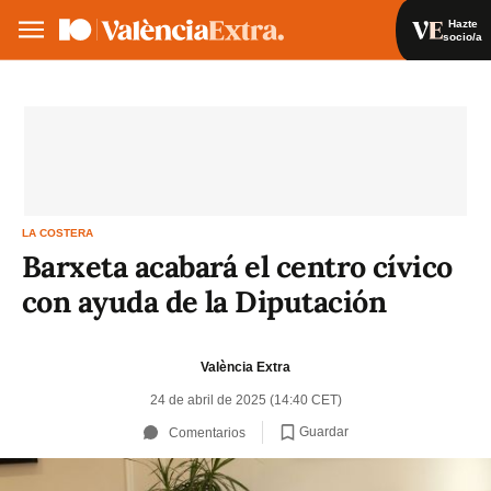
Hazte
socio/a
Hazte socio/a
Iniciar sesión
VA
ES
LA COSTERA
Barxeta acabará el centro cívico
con ayuda de la Diputación
València Extra
24 de abril de 2025 (14:40 CET)
Guardar
Comentarios