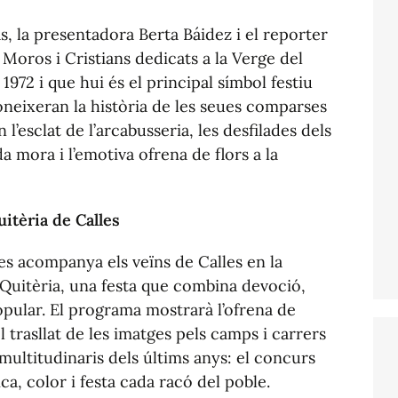
as, la presentadora Berta Báidez i el reporter
Moros i Cristians dedicats a la Verge del
 1972 i que hui és el principal símbol festiu
coneixeran la història de les seues comparses
 l’esclat de l’arcabusseria, les desfilades dels
a mora i l’emotiva ofrena de flors a la
uitèria de Calles
 acompanya els veïns de Calles en la
a Quitèria, una festa que combina devoció,
opular. El programa mostrarà l’ofrena de
 el trasllat de les imatges pels camps i carrers
multitudinaris dels últims anys: el concurs
a, color i festa cada racó del poble.