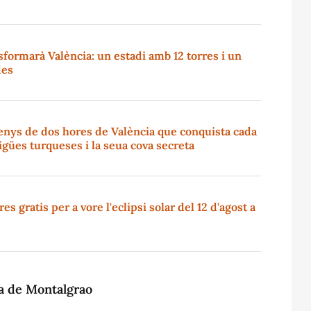
sformarà València: un estadi amb 12 torres i un
des
enys de dos hores de València que conquista cada
igües turqueses i la seua cova secreta
s gratis per a vore l'eclipsi solar del 12 d'agost a
na de Montalgrao