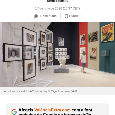
Sergi Exposito
17 de juny de 2026 (16:37 CET)
Guardar
Comentaris
24 La Colección del IVAM hasta hoy © Miguel Lorenzo IVAM
Afegeix
ValènciaExtra.com
com a font
preferida de Google de forma gratuïta.