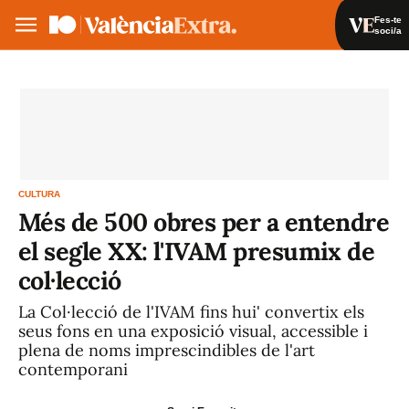
Fes-te
soci/a
Fes-te soci/a
Iniciar sessió
VA
ES
CULTURA
Més de 500 obres per a entendre
el segle XX: l'IVAM presumix de
col·lecció
La Col·lecció de l'IVAM fins hui' convertix els
seus fons en una exposició visual, accessible i
plena de noms imprescindibles de l'art
contemporani