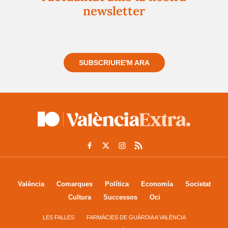
newsletter
Registra't gratuïtament i et mantindrem informat
sempre de tot el que passa a prop teu
SUBSCRIURE'M ARA
València
Comarques
Política
Economía
Societat
Cultura
Successos
Oci
LES FALLES
FARMÀCIES DE GUÀRDIA A VALÈNCIA