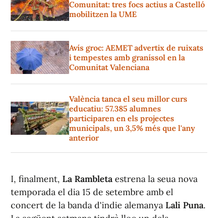
Comunitat: tres focs actius a Castelló
mobilitzen la UME
Avís groc: AEMET advertix de ruixats
i tempestes amb graníssol en la
Comunitat Valenciana
València tanca el seu millor curs
educatiu: 57.385 alumnes
participaren en els projectes
municipals, un 3,5% més que l'any
anterior
I, finalment,
La Rambleta
estrena la seua nova
temporada el dia 15 de setembre amb el
concert de la banda d'indie alemanya
Lali Puna
.