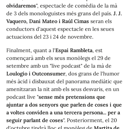
olvidaremos
", espectacle de comèdia de la mà
de 3 dels monologuistes més grans del país.
J. J.
Vaquero, Dani Mateo i Raúl Cimas
seran els
conductors d'aquest espectacle en les seues
actuacions del 23 i 24 de novembre.
Finalment, quant a l'
Espai Rambleta
, est
començarà amb els seus monòlegs el 29 de
setembre amb un "live podcast" de la mà de
Loulogio i Outconsumer
, dos grans de l'humor
més àcid i disbauxat del panorama mediàtic que
amenitzaran la nit amb els seus desvaris, en un
podcast live "
sense més pretensions que
ajuntar a dos senyors que parlen de coses i que
a voltes conviden a una tercera persona... per a
seguir parlant de coses
". Posteriorment, el 20
d'octubre tindrà lloc el monòleg de
Martita de