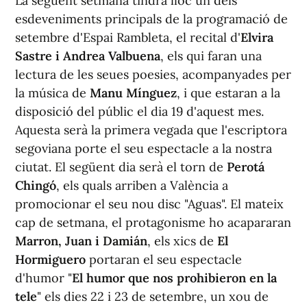
La següent setmana tindrà lloc un dels
esdeveniments principals de la programació de
setembre d'Espai Rambleta, el recital d'
Elvira
Sastre i Andrea Valbuena
, els qui faran una
lectura de les seues poesies, acompanyades per
la música de
Manu Mínguez
, i que estaran a la
disposició del públic el dia 19 d'aquest mes.
Aquesta serà la primera vegada que l'escriptora
segoviana porte el seu espectacle a la nostra
ciutat. El següent dia serà el torn de
Perotá
Chingó
, els quals arriben a València a
promocionar el seu nou disc "Aguas". El mateix
cap de setmana, el protagonisme ho acapararan
Marron, Juan i Damián
, els xics de
El
Hormiguero
portaran el seu espectacle
d'humor "
El humor que nos prohibieron en la
tele
" els dies 22 i 23 de setembre, un xou de