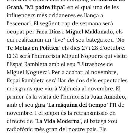
Graná
, "
Mi padre flipa
", en el qual una de les
influencers més cridaneres es llança a
l'escenari. El següent cap de setmana serà
ocupat per
Facu Díaz i Miguel Maldonado
, els
qui realitzaran un "live" del seu batega xou "
No
Te Metas en Política
" els dies 27 i 28 d'octubre.
El 31 serà l'humorista Miguel Noguera qui visite
l'Espai Rambleta amb el seu "Ultrashow de
Miguel Noguera". Per a acabar, al novembre,
Espai Rambleta serà llar de dos dels espectacles
més grans que viurà València al novembre. El
primer és la visita de l'humorista
Juan Amodeo
,
amb el seu
gira "La máquina del tiempo"
l'11 de
novembre. I el segon és la retransmissió en
directe de "
La Vida Moderna
", el batega xou
radiofònic més gran del nostre país. Els