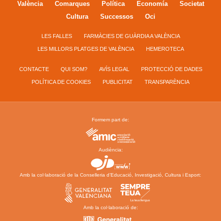
València
Comarques
Política
Economía
Societat
Cultura
Successos
Oci
LES FALLES
FARMÀCIES DE GUÀRDIA A VALÈNCIA
LES MILLORS PLATGES DE VALÈNCIA
HEMEROTECA
CONTACTE
QUI SOM?
AVÍS LEGAL
PROTECCIÓ DE DADES
POLÍTICA DE COOKIES
PUBLICITAT
TRANSPARÈNCIA
Formem part de:
Audiència:
Amb la col·laboració de la Conselleria d’Educació, Investigació, Cultura i Esport:
Amb la col·laboració de: