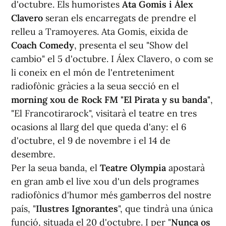
d'octubre. Els humoristes
Ata Gomis i Álex
Clavero
seran els encarregats de prendre el
relleu a Tramoyeres. Ata Gomis, eixida de
Coach Comedy
, presenta el seu "Show del
cambio" el 5 d'octubre. I Álex Clavero, o com se
li coneix en el món de l'entreteniment
radiofònic gràcies a la seua secció en el
morning xou de Rock FM "El Pirata y su banda"
,
"El Francotirarock", visitarà el teatre en tres
ocasions al llarg del que queda d'any: el 6
d'octubre, el 9 de novembre i el 14 de
desembre.
Per la seua banda, el
Teatre Olympia
apostarà
en gran amb el live xou d'un dels programes
radiofònics d'humor més gamberros del nostre
país, "
Ilustres Ignorantes
", que tindrà una única
funció, situada el 20 d'octubre. I per "
Nunca os