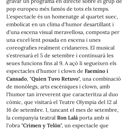
gravar un programa en directe sobre el grup de
pop europeu més famós de tots els temps.
L'espectacle és un homenatge al quartet suec,
embolicat en un clima d'humor desartillant i
d'una escena visual meravellosa, composta per
una excel·lent posada en escena i unes
coreografies realment cridaneres. El musical
s'estrenarà el 5 de setembre i continuarà les
seues funcions fins al 9. A açò li segueixen els
espectacles d'humor i clown de
Faemino i
Cansado
, "
Quien Tuvo Retuvo
", una combinació
de monòlegs, arts escèniques i clown, amb
l'humor tan irreverent que caracteritza al duo
còmic, que visitarà el Teatre Olympia del 12 al
16 de setembre. I, tancant el mes de setembre,
la companyia teatral
Ron Lalá
porta amb si
l'obra "
Crimen y Telón
", un espectacle que