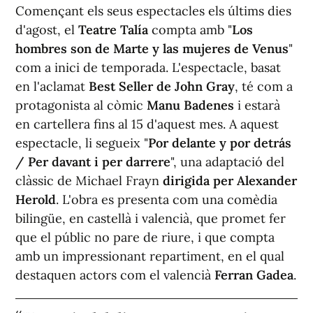
Començant els seus espectacles els últims dies
d'agost, el
Teatre Talía
compta amb "
Los
hombres son de Marte y las mujeres de Venus
"
com a inici de temporada. L'espectacle, basat
en l'aclamat
Best Seller de John Gray
, té com a
protagonista al còmic
Manu Badenes
i estarà
en cartellera fins al 15 d'aquest mes. A aquest
espectacle, li segueix "
Por delante y por detrás
/ Per davant i per darrere
", una adaptació del
clàssic de Michael Frayn
dirigida per Alexander
Herold
. L'obra es presenta com una comèdia
bilingüe, en castellà i valencià, que promet fer
que el públic no pare de riure, i que compta
amb un impressionant repartiment, en el qual
destaquen actors com el valencià
Ferran Gadea
.