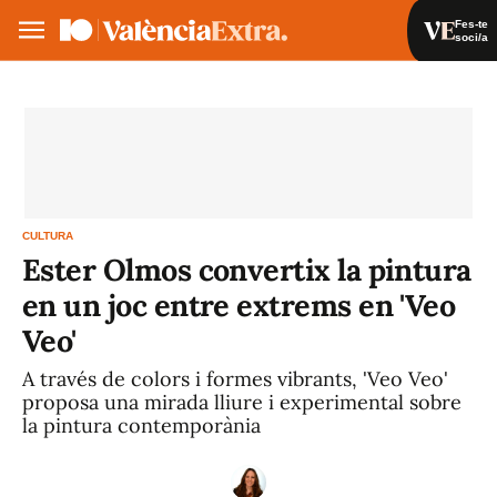
Fes-te
soci/a
Fes-te soci/a
Iniciar sessió
VA
ES
CULTURA
Ester Olmos convertix la pintura
en un joc entre extrems en 'Veo
Veo'
A través de colors i formes vibrants, 'Veo Veo'
proposa una mirada lliure i experimental sobre
la pintura contemporània