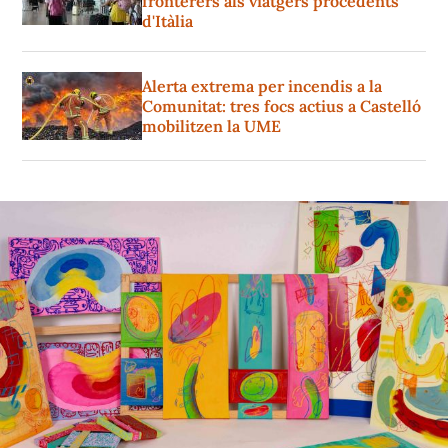
fronterers als viatgers procedents
d'Itàlia
Alerta extrema per incendis a la
Comunitat: tres focs actius a Castelló
mobilitzen la UME