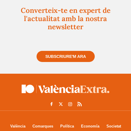
Converteix-te en expert de
l'actualitat amb la nostra
newsletter
Registra't gratuïtament i et mantindrem informat
sempre de tot el que passa a prop teu
SUBSCRIURE'M ARA
València
Comarques
Política
Economía
Societat