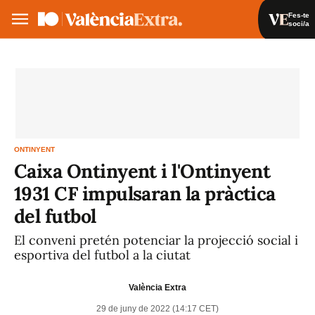
Fes-te
soci/a
Fes-te soci/a
Iniciar sessió
VA
ES
ONTINYENT
Caixa Ontinyent i l'Ontinyent
1931 CF impulsaran la pràctica
del futbol
El conveni pretén potenciar la projecció social i
esportiva del futbol a la ciutat
València Extra
29 de juny de 2022 (14:17 CET)