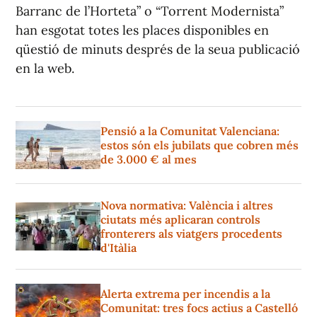
Barranc de l’Horteta” o “Torrent Modernista”
han esgotat totes les places disponibles en
qüestió de minuts després de la seua publicació
en la web.
Pensió a la Comunitat Valenciana:
estos són els jubilats que cobren més
de 3.000 € al mes
Nova normativa: València i altres
ciutats més aplicaran controls
fronterers als viatgers procedents
d'Itàlia
Alerta extrema per incendis a la
Comunitat: tres focs actius a Castelló