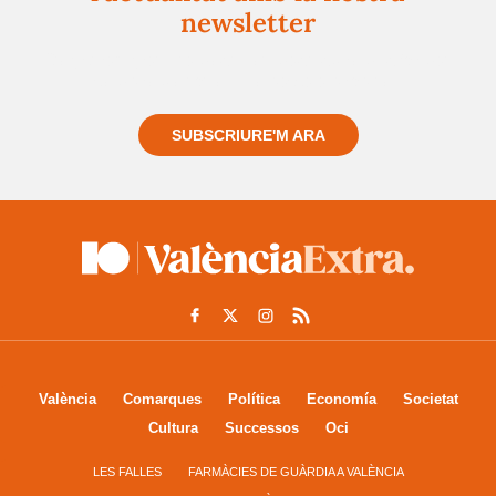
newsletter
Registra't gratuïtament i et mantindrem informat
sempre de tot el que passa a prop teu
SUBSCRIURE'M ARA
València
Comarques
Política
Economía
Societat
Cultura
Successos
Oci
LES FALLES
FARMÀCIES DE GUÀRDIA A VALÈNCIA