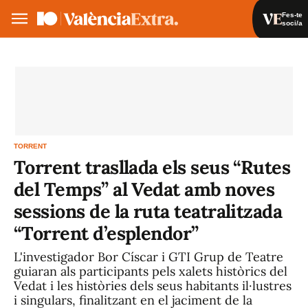
Fes-te
soci/a
Fes-te soci/a
Iniciar sessió
VA
ES
TORRENT
Torrent trasllada els seus “Rutes
del Temps” al Vedat amb noves
sessions de la ruta teatralitzada
“Torrent d’esplendor”
L'investigador Bor Císcar i GTI Grup de Teatre
guiaran als participants pels xalets històrics del
Vedat i les històries dels seus habitants il·lustres
i singulars, finalitzant en el jaciment de la