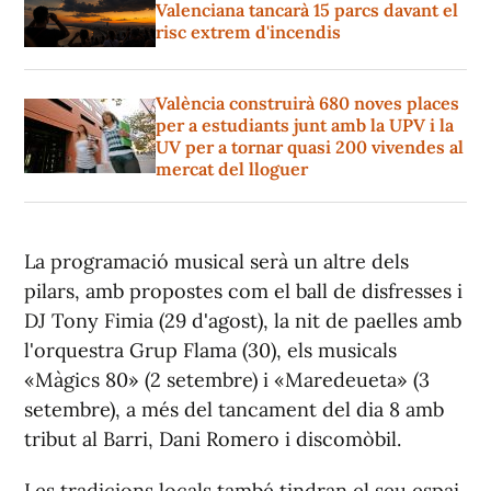
Valenciana tancarà 15 parcs davant el
risc extrem d'incendis
València construirà 680 noves places
per a estudiants junt amb la UPV i la
UV per a tornar quasi 200 vivendes al
mercat del lloguer
La programació musical serà un altre dels
pilars, amb propostes com el ball de disfresses i
DJ Tony Fimia (29 d'agost), la nit de paelles amb
l'orquestra Grup Flama (30), els musicals
«Màgics 80» (2 setembre) i «Maredeueta» (3
setembre), a més del tancament del dia 8 amb
tribut al Barri, Dani Romero i discomòbil.
Les tradicions locals també tindran el seu espai