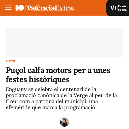
Fes-te
soci/a
Fes-te soci/a
Iniciar sessió
VA
ES
PUÇOL
Puçol calfa motors per a unes
festes històriques
Enguany se celebra el centenari de la
proclamació canònica de la Verge al peu de la
Creu com a patrona del municipi, una
efemèride que marca la programació