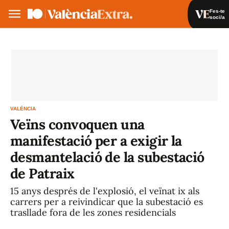
Fes-te
soci/a
Fes-te soci/a
Iniciar sessió
VA
ES
VALÈNCIA
Veïns convoquen una
manifestació per a exigir la
desmantelació de la subestació
de Patraix
15 anys després de l'explosió, el veïnat ix als
carrers per a reivindicar que la subestació es
trasllade fora de les zones residencials