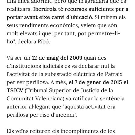
una mica adormit, però que m'agradaria que es
realitzara.
Iberdrola té recursos suficients per a
portar avant eixe canvi d'ubicació
. Si mirem els
seus rendiments econòmics, veiem que són
molt elevats i que, per tant, pot permetre-li-
ho", declara Ribó.
Va ser un
12 de maig del 2009
quan des
d'institucions judicials es va declarar nul·la
l'activitat de la subestació elèctrica de Patraix
per ser perillosa. A més,
el 7 de gener de 2015 el
TSJCV
(Tribunal Superior de Justícia de la
Comunitat Valenciana) va ratificar la sentència
anterior al·legant que "aquesta activitat era
perillosa per risc d'incendi".
Els veïns reiteren els incompliments de les