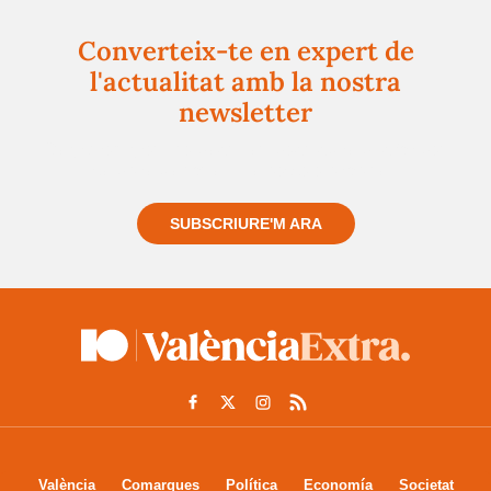
Converteix-te en expert de
l'actualitat amb la nostra
newsletter
Registra't gratuïtament i et mantindrem informat
sempre de tot el que passa a prop teu
SUBSCRIURE'M ARA
València
Comarques
Política
Economía
Societat