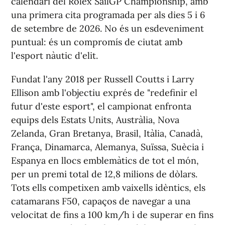
calendari del Rolex SailGP Championship, amb
una primera cita programada per als dies 5 i 6
de setembre de 2026. No és un esdeveniment
puntual: és un compromís de ciutat amb
l'esport nàutic d'elit.
Fundat l'any 2018 per Russell Coutts i Larry
Ellison amb l'objectiu exprés de "redefinir el
futur d'este esport", el campionat enfronta
equips dels Estats Units, Austràlia, Nova
Zelanda, Gran Bretanya, Brasil, Itàlia, Canadà,
França, Dinamarca, Alemanya, Suïssa, Suècia i
Espanya en llocs emblemàtics de tot el món,
per un premi total de 12,8 milions de dòlars.
Tots ells competixen amb vaixells idèntics, els
catamarans F50, capaços de navegar a una
velocitat de fins a 100 km/h i de superar en fins