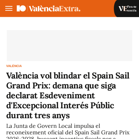
Fes-te
soci/a
Fes-te soci/a
Iniciar sessió
VA
ES
VALÈNCIA
València vol blindar el Spain Sail
Grand Prix: demana que siga
declarat Esdeveniment
d'Excepcional Interés Públic
durant tres anys
La Junta de Govern Local impulsa el
reconeixement oficial del Spain Sail Grand Prix
2026-2028, buscant incentius fiscals per a