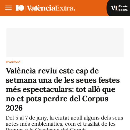
Fes-te
soci/a
Fes-te soci/a
Iniciar sessió
VA
ES
VALÈNCIA
València reviu este cap de
setmana una de les seues festes
més espectaculars: tot allò que
no et pots perdre del Corpus
2026
Del 5 al 7 de juny, la ciutat acull alguns dels seus
actes més emblemàtics, com el trasllat de les
Roques o la Cavalcada del Convit