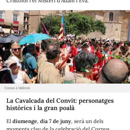
Cristòfol i el Misteri d'Adam i Eva.
Corpus a València
La Cavalcada del Convit: personatges
històrics i la gran poalà
El
diumenge
,
dia 7 de juny
, serà un dels
moments clau de la celebració del Corpus