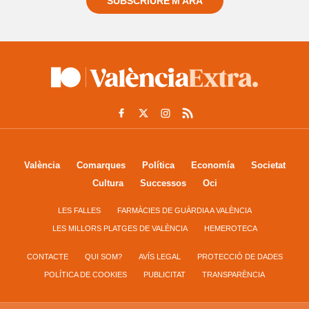
SUBSCRIURE'M ARA
València
Comarques
Política
Economía
Societat
Cultura
Successos
Oci
LES FALLES
FARMÀCIES DE GUÀRDIA A VALÈNCIA
LES MILLORS PLATGES DE VALÈNCIA
HEMEROTECA
CONTACTE
QUI SOM?
AVÍS LEGAL
PROTECCIÓ DE DADES
POLÍTICA DE COOKIES
PUBLICITAT
TRANSPARÈNCIA