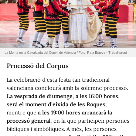
La Moma en la Cavalcada del Convit de València / Foto: Rafa Esteve - Treball propi
Processó del Corpus
La celebració d'esta festa tan tradicional
valenciana conclourà amb la solemne processó.
La vesprada de diumenge
,
a les 16:00 hores
,
serà el moment d'eixida de les Roques
;
mentre que
a les 19:00 hores arrancarà la
processó general
, en la que participen persones
bíbliques i simbòliques. A més, les persones