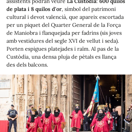
assistents podran veure
La Custòdia
:
600 quilos
de plata i 8 quilos d'or
, símbol del patrimoni
cultural i devot valencià, que apareix escortada
per un piquet del Quarter General de la Força
de Maniobra i flanquejada per fadrins (sis joves
amb vestidures del segle XVI de vellut i seda).
Porten espigues platejades i raïm. Al pas de la
Custòdia, una densa pluja de pètals es llança
des dels balcons.