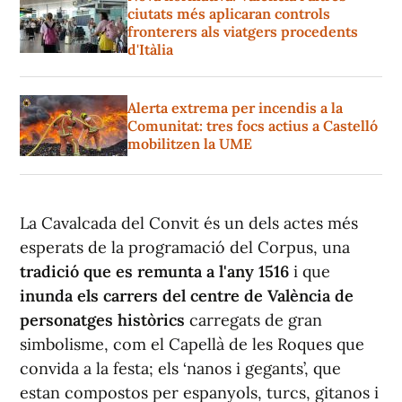
ciutats més aplicaran controls
fronterers als viatgers procedents
d'Itàlia
Alerta extrema per incendis a la
Comunitat: tres focs actius a Castelló
mobilitzen la UME
La Cavalcada del Convit és un dels actes més
esperats de la programació del Corpus, una
tradició que es remunta a l'any 1516
i que
inunda els carrers del centre de València de
personatges històrics
carregats de gran
simbolisme, com el Capellà de les Roques que
convida a la festa; els ‘nanos i gegants’, que
estan compostos per espanyols, turcs, gitanos i