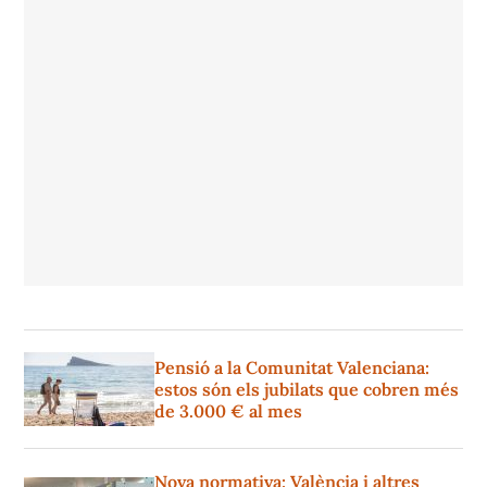
Pensió a la Comunitat Valenciana:
estos són els jubilats que cobren més
de 3.000 € al mes
Nova normativa: València i altres