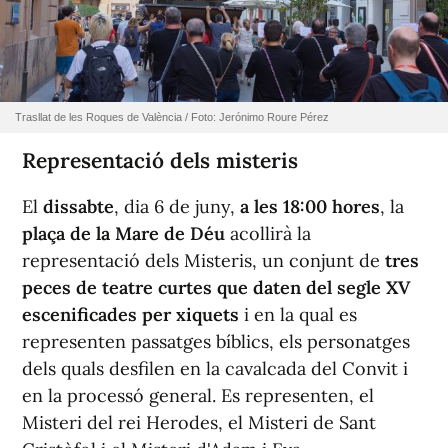
Trasllat de les Roques de València / Foto: Jerónimo Roure Pérez
Representació dels misteris
El
dissabte
, dia 6 de juny,
a les 18:00 hores
, la
plaça de la Mare de Déu
acollirà la
representació dels Misteris, un conjunt de
tres
peces de teatre curtes que daten del segle XV
escenificades per xiquets
i en la qual es
representen passatges bíblics, els personatges
dels quals desfilen en la cavalcada del Convit i
en la processó general. Es representen, el
Misteri del rei Herodes, el Misteri de Sant