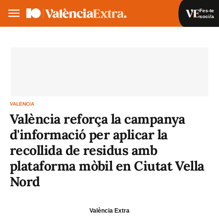
Fes-te
soci/a
Fes-te soci/a
Iniciar sessió
VA
ES
VALÈNCIA
València reforça la campanya
d'informació per aplicar la
recollida de residus amb
plataforma mòbil en Ciutat Vella
Nord
València Extra