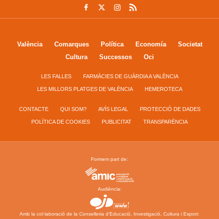
València
Comarques
Política
Economía
Societat
Cultura
Successos
Oci
LES FALLES
FARMÀCIES DE GUÀRDIA A VALÈNCIA
LES MILLORS PLATGES DE VALÈNCIA
HEMEROTECA
CONTACTE
QUI SOM?
AVÍS LEGAL
PROTECCIÓ DE DADES
POLÍTICA DE COOKIES
PUBLICITAT
TRANSPARÈNCIA
Formem part de:
Audiència:
Amb la col·laboració de la Conselleria d’Educació, Investigació, Cultura i Esport: