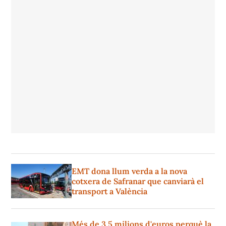
EMT dona llum verda a la nova
cotxera de Safranar que canviarà el
transport a València
Més de 3,5 milions d'euros perquè la