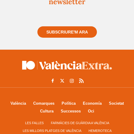
newsletter
Registra't gratuïtament i et mantindrem informat
sempre de tot el que passa a prop teu
SUBSCRIURE'M ARA
València
Comarques
Política
Economía
Societat
Cultura
Successos
Oci
LES FALLES
FARMÀCIES DE GUÀRDIA A VALÈNCIA
LES MILLORS PLATGES DE VALÈNCIA
HEMEROTECA