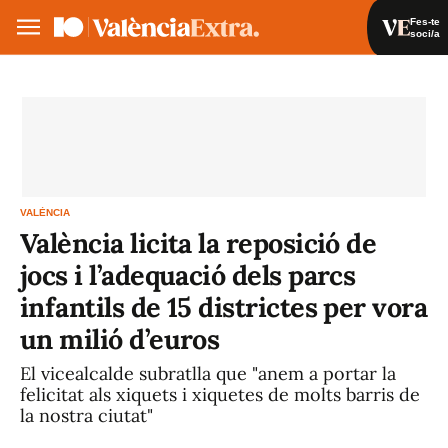
Fes-te
soci/a
Fes-te soci/a
Iniciar sessió
VA
ES
VALÈNCIA
València licita la reposició de
jocs i l’adequació dels parcs
infantils de 15 districtes per vora
un milió d’euros
El vicealcalde subratlla que "anem a portar la
felicitat als xiquets i xiquetes de molts barris de
la nostra ciutat"