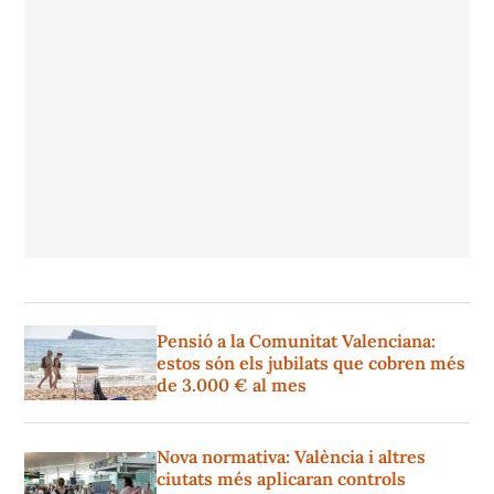
Pensió a la Comunitat Valenciana:
estos són els jubilats que cobren més
de 3.000 € al mes
Nova normativa: València i altres
ciutats més aplicaran controls