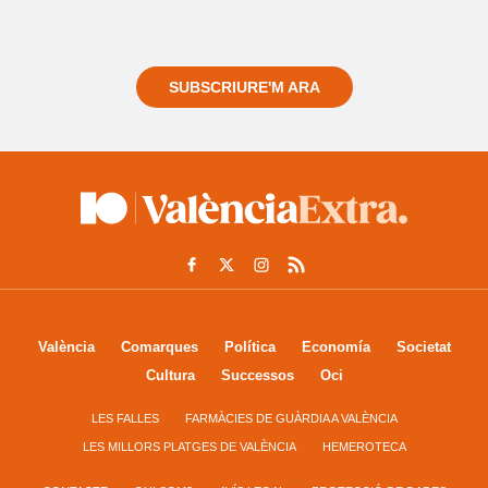
Registra't gratuïtament i et mantindrem informat
sempre de tot el que passa a prop teu
SUBSCRIURE'M ARA
València
Comarques
Política
Economía
Societat
Cultura
Successos
Oci
LES FALLES
FARMÀCIES DE GUÀRDIA A VALÈNCIA
LES MILLORS PLATGES DE VALÈNCIA
HEMEROTECA