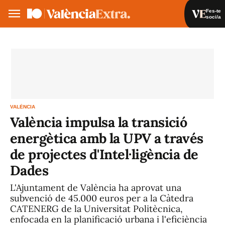
Fes-te
soci/a
Fes-te soci/a
Iniciar sessió
VA
ES
VALÈNCIA
València impulsa la transició
energètica amb la UPV a través
de projectes d'Intel·ligència de
Dades
L'Ajuntament de València ha aprovat una
subvenció de 45.000 euros per a la Càtedra
CATENERG de la Universitat Politècnica,
enfocada en la planificació urbana i l'eficiència