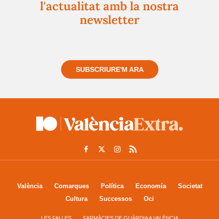
l'actualitat amb la nostra
newsletter
Registra't gratuïtament i et mantindrem informat
sempre de tot el que passa a prop teu
SUBSCRIURE'M ARA
València
Comarques
Política
Economía
Societat
Cultura
Successos
Oci
LES FALLES
FARMÀCIES DE GUÀRDIA A VALÈNCIA