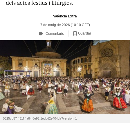
dels actes festius i litúrgics.
València Extra
7 de maig de 2026 (10:10 CET)
Guardar
Comentaris
0525cb57 431f 4a84 8e92 1edbd2e404da?version=1