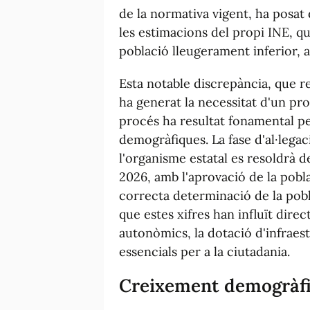
de la normativa vigent, ha posat 
les estimacions del propi INE, q
població lleugerament inferior, 
Esta notable discrepància, que 
ha generat la necessitat d'un pr
procés ha resultat fonamental per
demogràfiques. La fase d'al·legaci
l'organisme estatal es resoldrà d
2026, amb l'aprovació de la poblac
correcta determinació de la pobl
que estes xifres han influït direc
autonòmics, la dotació d'infraestr
essencials per a la ciutadania.
Creixement demogràfic