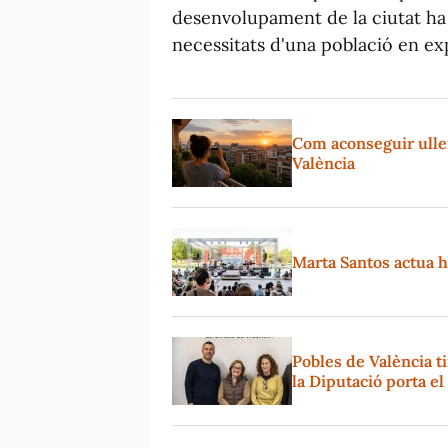
desenvolupament de la ciutat ha s
necessitats d'una població en ex
Com aconseguir ullere
València
Marta Santos actua hu
Pobles de València t
la Diputació porta e