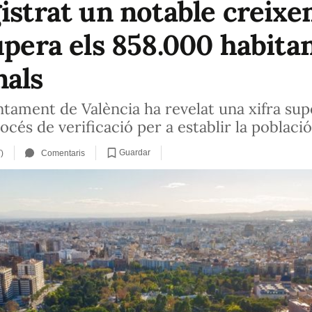
gistrat un notable creix
upera els 858.000 habita
nals
ntament de València ha revelat una xifra supe
rocés de verificació per a establir la poblaci
Guardar
)
Comentaris