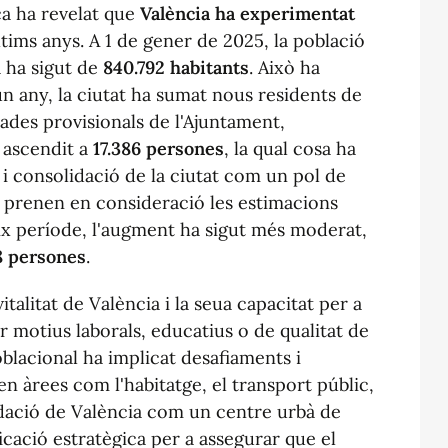
ca ha revelat que
València ha experimentat
ltims anys. A 1 de gener de 2025, la població
a ha sigut de
840.792 habitants
. Això ha
'un any, la ciutat ha sumat nous residents de
ades provisionals de l'Ajuntament,
 ascendit a
17.386 persones
, la qual cosa ha
 i consolidació de la ciutat com un pol de
es prenen en consideració les estimacions
eix període, l'augment ha sigut més moderat,
8 persones
.
italitat de València i la seua capacitat per a
er motius laborals, educatius o de qualitat de
blacional ha implicat desafiaments i
en àrees com l'habitatge, el transport públic,
lidació de València com un centre urbà de
icació estratègica per a assegurar que el