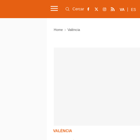
Cercar
VA
ES
Home
València
VALÈNCIA