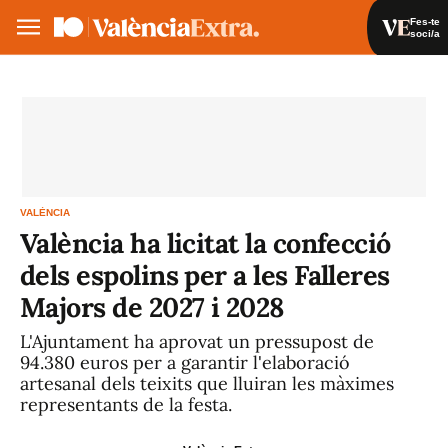
Fes-te
soci/a
Fes-te soci/a
Iniciar sessió
VA
ES
VALÈNCIA
València ha licitat la confecció
dels espolins per a les Falleres
Majors de 2027 i 2028
L'Ajuntament ha aprovat un pressupost de
94.380 euros per a garantir l'elaboració
artesanal dels teixits que lluiran les màximes
representants de la festa.