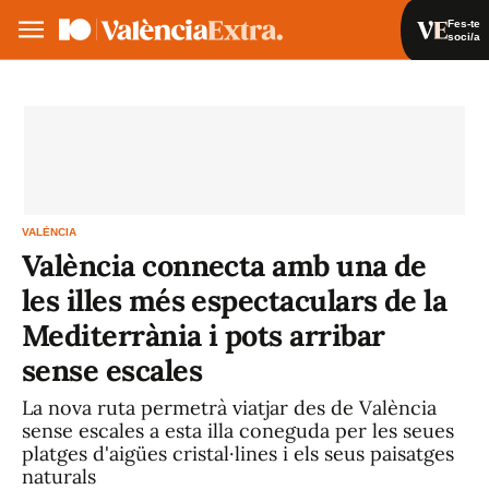
Fes-te
soci/a
Fes-te soci/a
Iniciar sessió
VA
ES
VALÈNCIA
València connecta amb una de
les illes més espectaculars de la
Mediterrània i pots arribar
sense escales
La nova ruta permetrà viatjar des de València
sense escales a esta illa coneguda per les seues
platges d'aigües cristal·lines i els seus paisatges
naturals