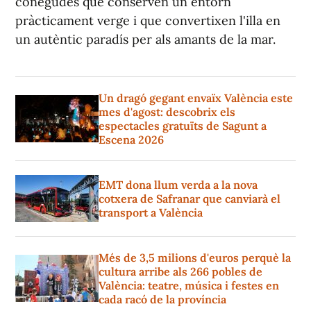
conegudes que conserven un entorn
pràcticament verge i que convertixen l'illa en
un autèntic paradís per als amants de la mar.
Un dragó gegant envaïx València este
mes d'agost: descobrix els
espectacles gratuïts de Sagunt a
Escena 2026
EMT dona llum verda a la nova
cotxera de Safranar que canviarà el
transport a València
Més de 3,5 milions d'euros perquè la
cultura arribe als 266 pobles de
València: teatre, música i festes en
cada racó de la província