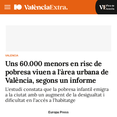
Fes-te
soci/a
Fes-te soci/a
Iniciar sessió
VA
ES
VALÈNCIA
Uns 60.000 menors en risc de
pobresa viuen a l'àrea urbana de
València, segons un informe
L'estudi constata que la pobresa infantil emigra
a la ciutat amb un augment de la desigualtat i
dificultat en l'accés a l'habitatge
Europa Press