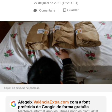
27 de juliol de 2021 (12:28 CET)
Guardar
Comentaris
Xiquet en situació de pobresa
Afegeix
ValènciaExtra.com
com a font
preferida de Google de forma gratuïta.
Mantén-te informat amb les últimes notícies d'actualitat.