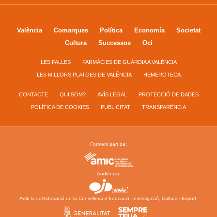
València
Comarques
Política
Economía
Societat
Cultura
Successos
Oci
LES FALLES
FARMÀCIES DE GUÀRDIA A VALÈNCIA
LES MILLORS PLATGES DE VALÈNCIA
HEMEROTECA
CONTACTE
QUI SOM?
AVÍS LEGAL
PROTECCIÓ DE DADES
POLÍTICA DE COOKIES
PUBLICITAT
TRANSPARÈNCIA
Formem part de:
Audiència:
Amb la col·laboració de la Conselleria d’Educació, Investigació, Cultura i Esport: